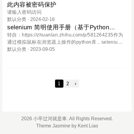
此内容被密码保护
elesco.pe" ], "outboundTag":"TG-proxy" }, {
请输入密码访问
默认分类
· 2024-02-16
selenium 简明使用手册（基于Python
Chrome）
转自：https://zhuanlan.zhihu.com/p/581264235作为
通过模拟鼠标在浏览器上操作的python库，selenium
有着简单易学，清晰的可视化（driver本身是一个可
默认分类
· 2023-09-05
视的浏览器），能够快速布置等特点，非常适合初学
者上手。本文是笔者平常做研究获取数据过程中的使
用经验和遇到的坑的一些总结，希望能帮到大家。但
是由于使用经验仅限于对文本数据的获取，所以本文
1
2
›
代码只会涉及获取字符串数据。所有代码基于pytho
n。所有代码基于Chrome driver。一、安装及配置官
方文档：The Selenium Browser Automation Project
selenium-python中文文档： Selenium with Python
中文翻译文档要注意的是selenium的安装分为两部
2026 小卒过河就是車. All Rights Reserved.
分：selenium包的安装：以python为例就是正常的pi
Theme
Jasmine
by
Kent Liao
p install selenium和浏览器模拟器的下载：直接下载