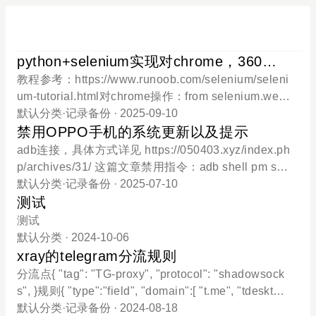
python+selenium实现对chrome，360极
速浏览器的操作备份
教程参考：https://www.runoob.com/selenium/seleni
um-tutorial.html对chrome操作：from selenium.web
driver.chrome.service import Service from selenium
默认分类
·
记录备份
· 2025-09-10
import webdriver from selenium.webdriver.common.
禁用OPPO手机的系统更新以及提示
keys import Keys from selenium.webdriver.commo
adb连接，具体方式详见 https://050403.xyz/index.ph
n.by import By from selenium.webdriver.chrome.opt
p/archives/31/ 这篇文章禁用指令：adb shell pm sus
ions import Options from selenium.webdriver.suppo
pend --user 0 com.oplus.sauadb shell pm suspend
默认分类
·
记录备份
· 2025-07-10
rt.ui import WebDriverWait from selenium.webdrive
--user 0 com.oplus.otaadb shell pm suspend --user
测试
r.support import expected_conditions as EC import
0 com.oplus.romupdate开启指令：adb shell pm uns
测试
time chrome_options = Options() #保持浏览器不关
uspend --user 0 com.oplus.sauadb shell pm unsus
默认分类
· 2024-10-06
闭 chrome_options.add_experiment
pend --user 0 com.oplus.otaadb shell pm unsuspen
xray的telegram分流规则
d --user 0 com.oplus.romupdate检查更新组件状态：
分流点{ "tag": "TG-proxy", "protocol": "shadowsock
adb shell pm list packages | grep "oplus" # 查看包
s", }规则{ "type":"field", "domain":[ "t.me", "tdesktop.
名是否存在以上指令在color os 14测试没问题
com", "telegra.ph", "telegram.me", "telegram.org", "t
默认分类
·
记录备份
· 2024-08-18