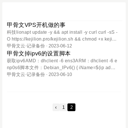
甲骨文VPS开机做的事
科技lionapt update -y && apt install -y curl curl -sS -
O https://kejilion.pro/kejilion.sh && chmod +x kejilio
n.sh && ./kejilion.sh or curl -sS -O https://raw.github
甲骨文云
·
记录备份
· 2023-06-12
usercontent.com/kejilion/sh/main/kejilion.sh && ch
甲骨文掉ipv6的设置脚本
mod +x kejilion.sh && ./kejilion.sh docker run -i -d -
获取ipv6AMD：dhclient -6 ens3ARM：dhclient -6 e
-name tm traffmonetizer/cli_v2 start accept --token I
np0s6脚本文件：Debian_IPv6() { iName=$(ip add |
ShUEA1CnVKduAf2ZfZxHf/9HzkRVPXptqb7f3yVh
grep "^2: " | awk -F'[ :]' '{print $3}') dhclient -6 $iNa
甲骨文云
·
记录备份
· 2023-06-10
bE= docker run -i -d --name tm traffmonetizer/cli_v
me #临时开启IPv6 echo $iName #人工查看网卡是否
2:arm64v8 start accept --token IShUEA1CnVKduAf
正确 sed -i "$ a iface $iName inet6 dhcp" /etc/netw
2
ork/interfaces ifup $iName #重新启用网络接口，应
用新的IPv6配置 sleep 10s #等待10秒，确保IPv6已
‹
1
2
启用 ip -6 route add default dev $iName #添加IPv6
路由，优先使用IPv6连接 ping -c 5 ipv6.google.com
#ping 5次，自动停止ping pkill ping #停止正在执行