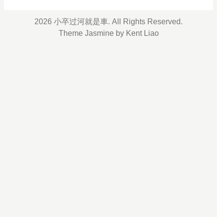
的ping进程 if [[ $(curl -sS -6 ifconfig.co) =~ ":
2026 小卒过河就是車. All Rights Reserved.
Theme
Jasmine
by
Kent Liao