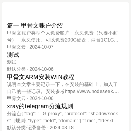
篇一 甲骨文账户介绍
甲骨文账户类型个人免费账户：永久免费（只要不封
号），永久使用。可以免费200G硬盘，两台1C1G的
AMD（老AMD是500M带宽，新AMD是50M带宽），
甲骨文云
· 2024-10-07
不超过4C24G的ARM（需要当前区域有货，一般无
测试
货）。个人升级账户：升级号默认为三区账号，不开
测试
付费机器，主区和免费账户一样永久使用，好处是随
默认分类
· 2024-10-06
时可以手开ARM，不受放货的限制。两外两个副区，
甲骨文ARM安装WIN教程
和主区共享4C24G的ARM免费额度，但是副区的硬盘
说明本文章主要记录一下，在安装的基础上，加入了
会收费，最低50G硬盘每月15元。教育账户：和个人
自己的一些记录。安装参考https://www.nodeseek.co
免费账户没有区别，只是教育号的赠金是一年有效，
m/post-168004-1https://telegra.ph/OracleArmWindo
甲骨文云
· 2024-10-06
一年后转为个人免费账户。所以一般来说超过一年的
ws-10-02安装要点ISO方式（安装过程约30分钟）cur
xray的telegram分流规则
教育号比较稳，一年内，如果教育母号下的子号违规
l -O https://raw.githubusercontent.com/bin456789/re
分流点{ "tag": "TG-proxy", "protocol": "shadowsock
封号，所有子号都会被封号。多区免费账户：老账号
install/main/reinstall.sh bash reinstall.sh windows \
s", }规则{ "type":"field", "domain":[ "t.me", "tdesktop.
才有多区免费号，主区免费开AMD和ARM，副区只可
--image-name='Windows 11 enterprise ltsc 2024' \ -
com", "telegra.ph", "telegram.me", "telegram.org", "t
默认分类
·
记录备份
· 2024-08-18