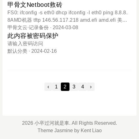
以开ARM企业账户：企业申请的账户，可以开高级的
-iso 'https://drive.massgrave.dev/X23-81950_2610
甲骨文Netboot救砖
elesco.pe" ], "outboundTag":"TG-proxy" }, {
付费机器，但是欠费后会有封号风险，有的企业号欠
0.1742.240906-0331.ge_release_svc_refresh_CLI
FS0: ifconfig -s eth0 dhcp ifconfig -l eth0 ping 8.8.8.
费多年不封继续用的也有。四权账户：每个区都有20
ENT_ENTERPRISES_OEM_A64FRE_en-us.iso'dd
8AMD机器 tftp 146.56.117.218 amd.efi amd.efi 美国
0G硬盘，AMD和ARM的免费额度。是阉割版的全区
包方式（安装过程约15分钟）curl -O https://raw.gith
tftp 129.159.37.136 amd.efi amd.efi ARM机器 tftp 1
甲骨文云
·
记录备份
· 2024-03-08
企业号，还有隐藏好处。流量每月10T出站流量，但
ubusercontent.com/bin456789/reinst
46.56.117.218 arm.efi arm.efi 美国 tftp 129.159.37.1
此内容被密码保护
是免费账户超过10T后还可以正常使用，所以对免费
36 arm.efi arm.efidockerdocker run -itd --name tftpd
请输入密码访问
账户来说，不限流量。如果变为升级
\ -p 69:69/udp \ -e PUID=1111 \ -e PGID=1112 \ --re
默认分类
· 2024-02-16
start unless-stopped \ langren1353/netboot-shell-tft
pAMD内存不足console=ttyS0,9600新的netboot 3.x
进入iPXE 命令行界面 set cmdline console=ttyS0,96
00安装alpineapk update apk add bash wget sed -
‹
1
2
3
4
›
2026 小卒过河就是車. All Rights Reserved.
Theme
Jasmine
by
Kent Liao